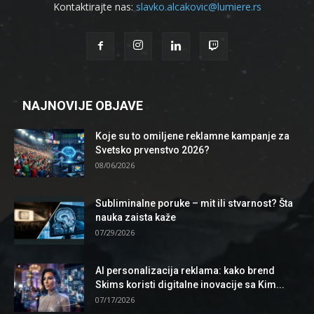
Kontaktirajte nas:
slavko.alcakovic@lumiere.rs
NAJNOVIJE OBJAVE
Koje su to omiljene reklamne kampanje za
Svetsko prvenstvo 2026?
08/06/2026
Subliminalne poruke – mit ili stvarnost? Šta
nauka zaista kaže
07/29/2026
AI personalizacija reklama: kako brend
Skims koristi digitalne inovacije sa Kim...
07/17/2026