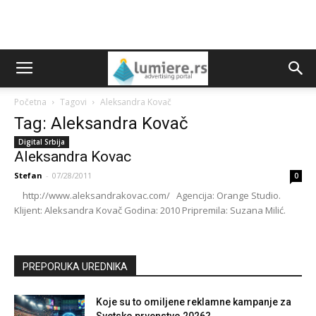
Početna
Tagovi
Aleksandra Kovač
Tag: Aleksandra Kovač
Digital Srbija
Aleksandra Kovac
Stefan
-
07/28/2011
0
http://www.aleksandrakovac.com/ Agencija: Orange Studio.
Klijent: Aleksandra Kovač Godina: 2010 Pripremila: Suzana Milić.
PREPORUKA UREDNIKA
Koje su to omiljene reklamne kampanje za