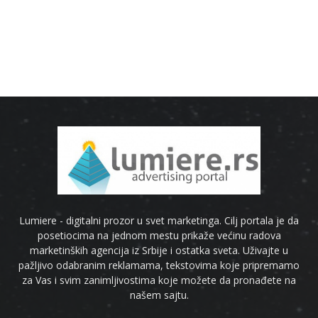
Lumiere - digitalni prozor u svet marketinga. Cilj portala je da
posetiocima na jednom mestu prikaže većinu radova
marketinških agencija iz Srbije i ostatka sveta. Uživajte u
pažljivo odabranim reklamama, tekstovima koje pripremamo
za Vas i svim zanimljivostima koje možete da pronađete na
našem sajtu.