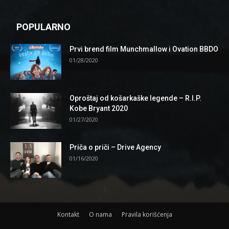
POPULARNO
Prvi brend film Munchmallow i Ovation BBDO
01/28/2020
Oproštaj od košarkaške legende – R.I.P.
Kobe Bryant 2020
01/27/2020
Priča o priči – Drive Agency
01/16/2020
Kontakt
O nama
Pravila korišćenja