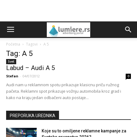
Početna
Tagovi
A 5
Tag: A 5
Svet
Labud – Audi A 5
Stefan
-
04/07/2012
0
Audi nam u reklamnom spotu prikazuje klasicnu priču ružnog
pačeta. Reklamni spot prikazuje vožnju automobila kroz grad i
kako na kraju jedan odbačeni auto postaje...
PREPORUKA UREDNIKA
Koje su to omiljene reklamne kampanje za