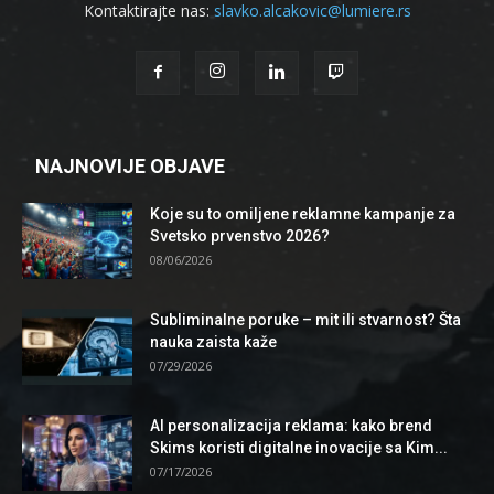
Kontaktirajte nas:
slavko.alcakovic@lumiere.rs
NAJNOVIJE OBJAVE
Koje su to omiljene reklamne kampanje za
Svetsko prvenstvo 2026?
08/06/2026
Subliminalne poruke – mit ili stvarnost? Šta
nauka zaista kaže
07/29/2026
AI personalizacija reklama: kako brend
Skims koristi digitalne inovacije sa Kim...
07/17/2026