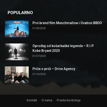
POPULARNO
Prvi brend film Munchmallow i Ovation BBDO
01/28/2020
Oproštaj od košarkaške legende – R.I.P.
Kobe Bryant 2020
01/27/2020
Priča o priči – Drive Agency
01/16/2020
Kontakt
O nama
Pravila korišćenja