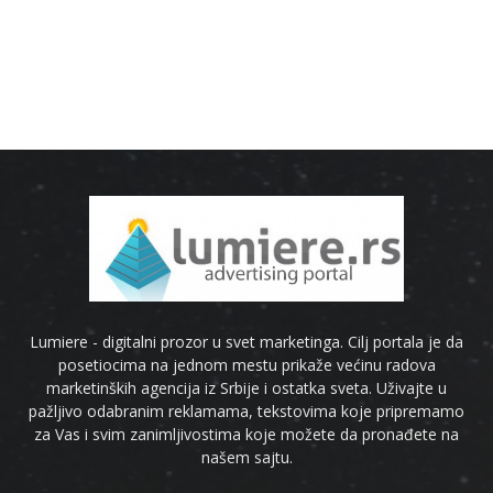
Lumiere - digitalni prozor u svet marketinga. Cilj portala je da
posetiocima na jednom mestu prikaže većinu radova
marketinških agencija iz Srbije i ostatka sveta. Uživajte u
pažljivo odabranim reklamama, tekstovima koje pripremamo
za Vas i svim zanimljivostima koje možete da pronađete na
našem sajtu.